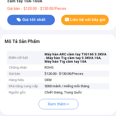
cầm tay 10A-160A
Giá bán：$120.00 - $130.00/Pieces
Giá tốt nhất
Liên hệ với bây giờ
Mô Tả Sản Phẩm
Máy hàn ARC cầm tay TIG160 3.3KVA
Điểm nổi bật
,
,
Máy hàn Tig cầm tay 3.3KVA 10A
Máy hàn Tig cầm tay 10A
Chứng nhận
ROHS
Giá bán
$120.00 - $130.00/Pieces
Hàng hiệu
OEM
Khả năng cung cấp
5000 mảnh / miếng mỗi tháng
Nguồn gốc
Chiết Giang, Trung Quốc
Xem thêm