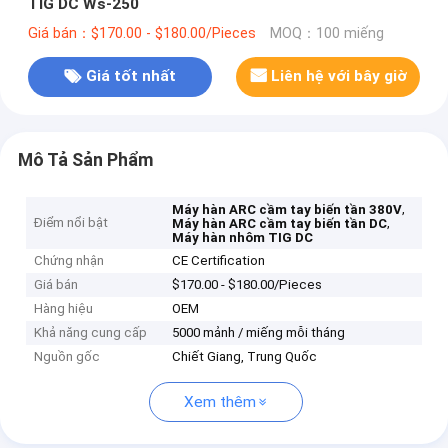
TIG DC Ws-250
Giá bán：$170.00 - $180.00/Pieces
MOQ：100 miếng
Giá tốt nhất
Liên hệ với bây giờ
Mô Tả Sản Phẩm
,
Máy hàn ARC cầm tay biến tần 380V
Điểm nổi bật
,
Máy hàn ARC cầm tay biến tần DC
Máy hàn nhôm TIG DC
Chứng nhận
CE Certification
Giá bán
$170.00 - $180.00/Pieces
Hàng hiệu
OEM
Khả năng cung cấp
5000 mảnh / miếng mỗi tháng
Nguồn gốc
Chiết Giang, Trung Quốc
Xem thêm